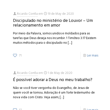
Ricardo Corrêa
em
19 de May de 2020
Discipulado no ministério de Louvor – Um
relacionamento em amor
Por meio da Palavra, somos unidos e moldados para as
tarefas que Deus deseja nos incumbir. 1 Timóteo 3.17 Existem
muitos métodos para o discipulado no
[…]
71
Ler mais
Ricardo Corrêa
em
1 de May de 2020
É possível adorar a Deus no meu trabalho?
Não se você tiver vergonha do Evangelho, de Jesus de
quem você se tornou. Adoração é um forte testemunho de
nova vida com Cristo. Veja assim;
[…]