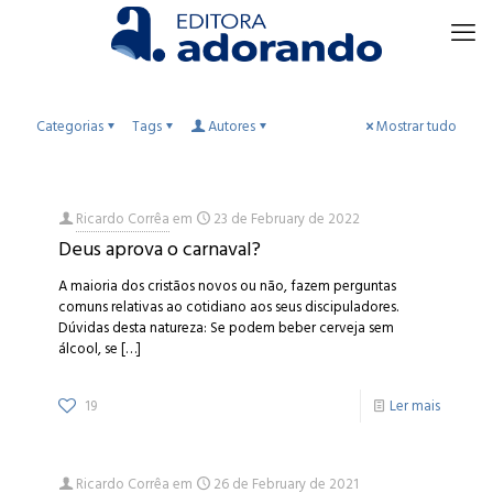
Categorias
Tags
Autores
Mostrar tudo
Ricardo Corrêa
em
23 de February de 2022
Deus aprova o carnaval?
A maioria dos cristãos novos ou não, fazem perguntas
comuns relativas ao cotidiano aos seus discipuladores.
Dúvidas desta natureza: Se podem beber cerveja sem
álcool, se
[…]
19
Ler mais
Ricardo Corrêa
em
26 de February de 2021