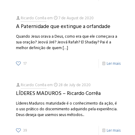
Ricardo Corrêa
em
7 de August de 2020
A Paternidade que extingue a orfandade
Quando Jesus orava a Deus, como era que ele começava a
sua oração? Jeová Jiré? Jeová Rafah? El Shaday? Pai é a
melhor definição de quem
[…]
17
Ler mais
Ricardo Corrêa
em
28 de July de 2020
LÍDERES MADUROS – Ricardo Corrêa
Líderes Maduros: maturidade é o conhecimento da ação, é
o uso prático do discernimento adquirido pela experiência.
Deus deseja que usemos seus métodos...
39
Ler mais