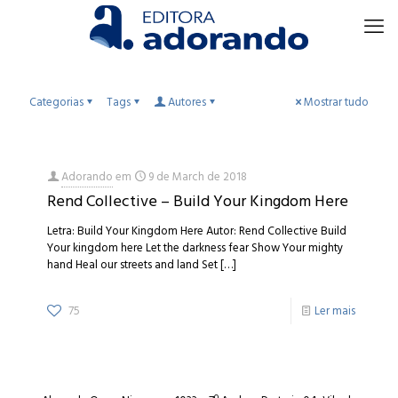
Categorias
Tags
Autores
Mostrar tudo
Adorando
em
9 de March de 2018
Rend Collective – Build Your Kingdom Here
Letra: Build Your Kingdom Here Autor: Rend Collective Build
Your kingdom here Let the darkness fear Show Your mighty
hand Heal our streets and land Set
[…]
75
Ler mais