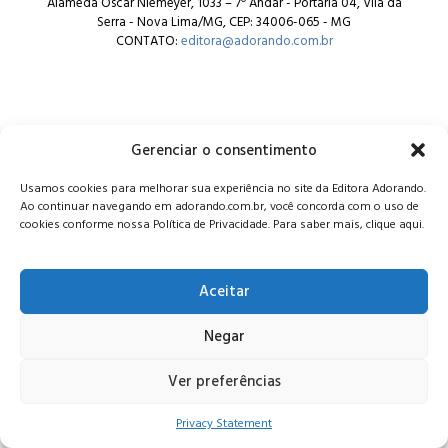
Alameda Oscar Niemeyer, 1033 – 7º Andar - Portaria 04, Vila da
Serra - Nova Lima/MG, CEP: 34006-065 - MG
CONTATO:
editora@adorando.com.br
Gerenciar o consentimento
© Editora Adorando 2026. Todos os direitos reservados.
Usamos cookies para melhorar sua experiência no site da Editora Adorando.
Consulte nossa
política de privacidade
.
Ao continuar navegando em adorando.com.br, você concorda com o uso de
cookies conforme nossa Política de Privacidade. Para saber mais, clique aqui.
Aceitar
Negar
Ver preferências
Privacy Statement