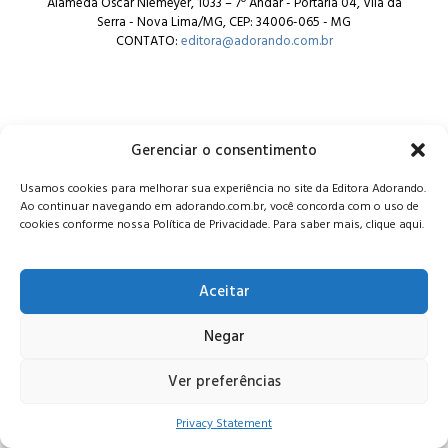
Alameda Oscar Niemeyer, 1033 – 7º Andar - Portaria 04, Vila da
Serra - Nova Lima/MG, CEP: 34006-065 - MG
CONTATO:
editora@adorando.com.br
Gerenciar o consentimento
© Editora Adorando 2026. Todos os direitos reservados.
Usamos cookies para melhorar sua experiência no site da Editora Adorando.
Consulte nossa
política de privacidade
.
Ao continuar navegando em adorando.com.br, você concorda com o uso de
cookies conforme nossa Política de Privacidade. Para saber mais, clique aqui.
Aceitar
Negar
Ver preferências
Privacy Statement