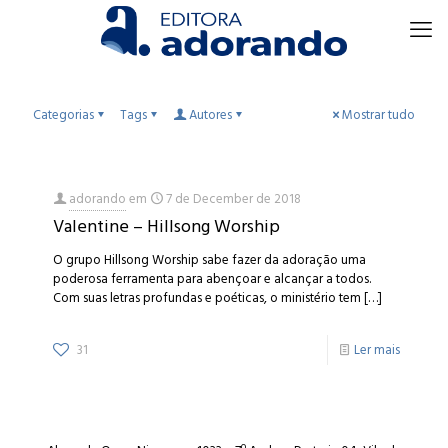
Categorias
Tags
Autores
Mostrar tudo
adorando
em
7 de December de 2018
Valentine – Hillsong Worship
O grupo Hillsong Worship sabe fazer da adoração uma
poderosa ferramenta para abençoar e alcançar a todos.
Com suas letras profundas e poéticas, o ministério tem
[…]
31
Ler mais