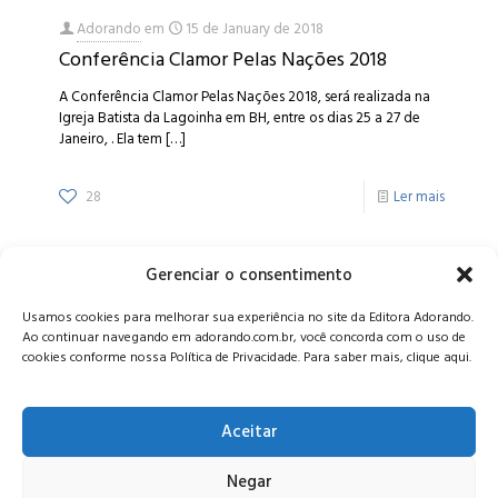
Adorando
em
15 de January de 2018
Conferência Clamor Pelas Nações 2018
A Conferência Clamor Pelas Nações 2018, será realizada na
Igreja Batista da Lagoinha em BH, entre os dias 25 a 27 de
Janeiro, . Ela tem
[…]
28
Ler mais
Gerenciar o consentimento
Alameda Oscar Niemeyer, 1033 – 7º Andar - Portaria 04, Vila da
Usamos cookies para melhorar sua experiência no site da Editora Adorando.
Serra - Nova Lima/MG, CEP: 34006-065 - MG
Ao continuar navegando em adorando.com.br, você concorda com o uso de
CONTATO:
editora@adorando.com.br
cookies conforme nossa Política de Privacidade. Para saber mais, clique aqui.
Aceitar
Negar