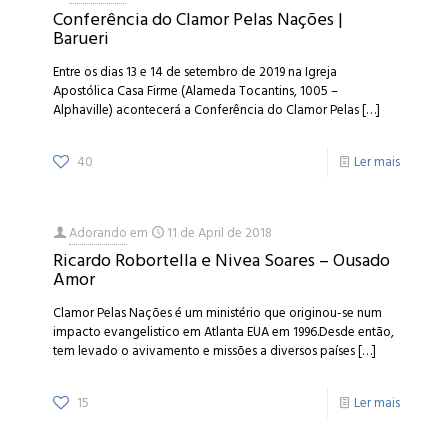
Conferência do Clamor Pelas Nações |
Barueri
Entre os dias 13 e 14 de setembro de 2019 na Igreja
Apostólica Casa Firme (Alameda Tocantins, 1005 –
Alphaville) acontecerá a Conferência do Clamor Pelas
[…]
40
Ler mais
Adorando
em
11 de April de 2018
Ricardo Robortella e Nivea Soares – Ousado
Amor
Clamor Pelas Nações é um ministério que originou-se num
impacto evangelistico em Atlanta EUA em 1996.Desde então,
tem levado o avivamento e missões a diversos países
[…]
15
Ler mais