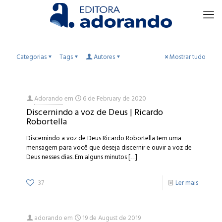
Categorias
Tags
Autores
Mostrar tudo
Adorando
em
6 de February de 2020
Discernindo a voz de Deus | Ricardo
Robortella
Discernindo a voz de Deus Ricardo Robortella tem uma
mensagem para você que deseja discernir e ouvir a voz de
Deus nesses dias. Em alguns minutos
[…]
37
Ler mais
adorando
em
19 de August de 2019