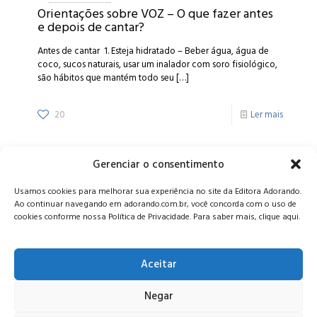
Orientações sobre VOZ – O que fazer antes
e depois de cantar?
Antes de cantar 1. Esteja hidratado – Beber água, água de
coco, sucos naturais, usar um inalador com soro fisiológico,
são hábitos que mantém todo seu
[…]
20
Ler mais
Gerenciar o consentimento
Alameda Oscar Niemeyer, 1033 – 7º Andar - Portaria 04, Vila da
Usamos cookies para melhorar sua experiência no site da Editora Adorando.
Serra - Nova Lima/MG, CEP: 34006-065 - MG
Ao continuar navegando em adorando.com.br, você concorda com o uso de
CONTATO:
editora@adorando.com.br
cookies conforme nossa Política de Privacidade. Para saber mais, clique aqui.
Aceitar
Negar
© Editora Adorando 2026. Todos os direitos reservados.