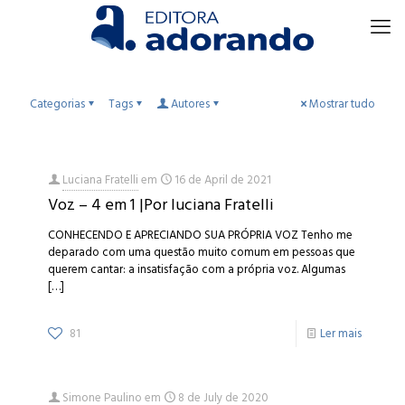
Categorias
Tags
Autores
Mostrar tudo
Luciana Fratelli
em
16 de April de 2021
Voz – 4 em 1 |Por luciana Fratelli
CONHECENDO E APRECIANDO SUA PRÓPRIA VOZ Tenho me
deparado com uma questão muito comum em pessoas que
querem cantar: a insatisfação com a própria voz. Algumas
[…]
81
Ler mais
Simone Paulino
em
8 de July de 2020