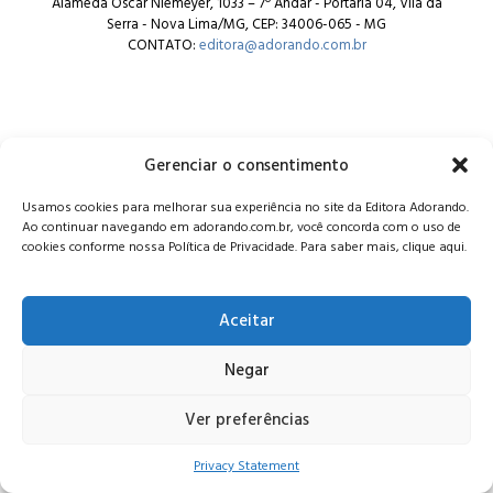
Alameda Oscar Niemeyer, 1033 – 7º Andar - Portaria 04, Vila da
Serra - Nova Lima/MG, CEP: 34006-065 - MG
CONTATO:
editora@adorando.com.br
Gerenciar o consentimento
© Editora Adorando 2026. Todos os direitos reservados.
Usamos cookies para melhorar sua experiência no site da Editora Adorando.
Consulte nossa
política de privacidade
.
Ao continuar navegando em adorando.com.br, você concorda com o uso de
cookies conforme nossa Política de Privacidade. Para saber mais, clique aqui.
Aceitar
Negar
Ver preferências
Privacy Statement