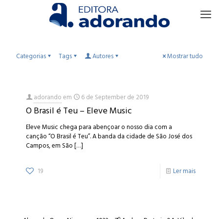
Categorias
Tags
Autores
Mostrar tudo
adorando
em
6 de September de 2019
O Brasil é Teu – Eleve Music
Eleve Music chega para abençoar o nosso dia com a
canção “O Brasil é Teu”. A banda da cidade de São José dos
Campos, em São
[…]
19
Ler mais