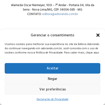
Alameda Oscar Niemeyer, 1033 – 7º Andar - Portaria 04, Vila da
Serra - Nova Lima/MG, CEP: 34006-065 - MG
CONTATO:
editora@adorando.com.br
Gerenciar o consentimento
Usamos cookies para melhorar sua experiência no site da Editora Adorando.
© Editora Adorando 2026. Todos os direitos reservados.
Ao continuar navegando em adorando.com.br, você concorda com o uso de
Consulte nossa
política de privacidade
.
cookies conforme nossa Política de Privacidade. Para saber mais, clique aqui.
Aceitar
Negar
Ver preferências
Declaração de Privacidade