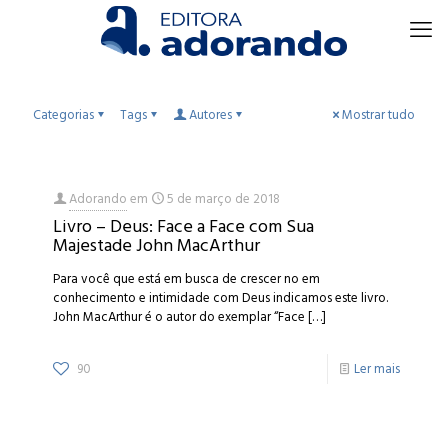
Categorias
Tags
Autores
Mostrar tudo
Adorando
em
5 de março de 2018
Livro – Deus: Face a Face com Sua
Majestade John MacArthur
Para você que está em busca de crescer no em
conhecimento e intimidade com Deus indicamos este livro.
John MacArthur é o autor do exemplar “Face
[…]
90
Ler mais