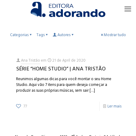
Categorias
Tags
Autores
Mostrar tudo
Ana Tristão
em
21 de April de 2020
SÉRIE “HOME STUDIO” | ANA TRISTÃO
Reunimos algumas dicas para você montar o seu Home
Studio. Aqui vão 7 itens para quem deseja começar a
produzir as suas próprias músicas, sem sair
[…]
77
Ler mais