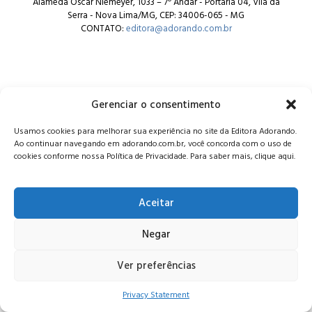
Alameda Oscar Niemeyer, 1033 – 7º Andar - Portaria 04, Vila da
Serra - Nova Lima/MG, CEP: 34006-065 - MG
CONTATO:
editora@adorando.com.br
Gerenciar o consentimento
© Editora Adorando 2026. Todos os direitos reservados.
Usamos cookies para melhorar sua experiência no site da Editora Adorando.
Consulte nossa
política de privacidade
.
Ao continuar navegando em adorando.com.br, você concorda com o uso de
cookies conforme nossa Política de Privacidade. Para saber mais, clique aqui.
Aceitar
Negar
Ver preferências
Privacy Statement