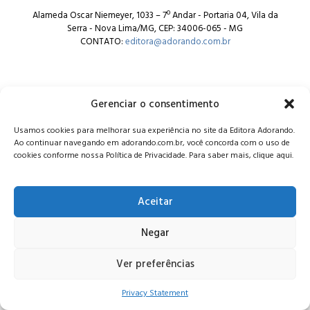
Alameda Oscar Niemeyer, 1033 – 7º Andar - Portaria 04, Vila da
Serra - Nova Lima/MG, CEP: 34006-065 - MG
CONTATO:
editora@adorando.com.br
Gerenciar o consentimento
Usamos cookies para melhorar sua experiência no site da Editora Adorando.
© Editora Adorando 2026. Todos os direitos reservados.
Ao continuar navegando em adorando.com.br, você concorda com o uso de
Consulte nossa
política de privacidade
.
cookies conforme nossa Política de Privacidade. Para saber mais, clique aqui.
Aceitar
Negar
Ver preferências
Privacy Statement