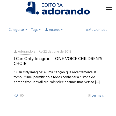
Categorias
Tags
Autores
Mostrar tudo
Adorando
em
22 de June de 2018
I Can Only Imagine – ONE VOICE CHILDREN’S
CHOIR
“I Can Only Imagine” é uma canção que recentemente se
tornou filme, permitindo à todos conhecer a história do
compositor Bart Millard. Nós selecionamos uma versão
[…]
60
Ler mais