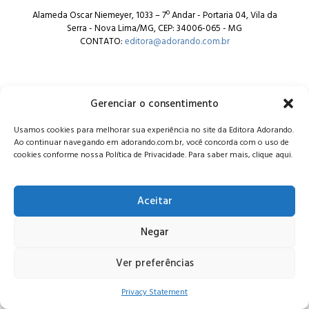
Alameda Oscar Niemeyer, 1033 – 7º Andar - Portaria 04, Vila da
Serra - Nova Lima/MG, CEP: 34006-065 - MG
CONTATO:
editora@adorando.com.br
Gerenciar o consentimento
Usamos cookies para melhorar sua experiência no site da Editora Adorando.
© Editora Adorando 2026. Todos os direitos reservados.
Ao continuar navegando em adorando.com.br, você concorda com o uso de
Consulte nossa
política de privacidade
.
cookies conforme nossa Política de Privacidade. Para saber mais, clique aqui.
Aceitar
Negar
Ver preferências
Privacy Statement