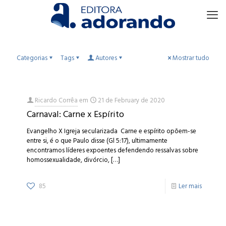
Categorias
Tags
Autores
Mostrar tudo
Ricardo Corrêa
em
21 de February de 2020
Carnaval: Carne x Espírito
Evangelho X Igreja secularizada Carne e espírito opõem-se
entre si, é o que Paulo disse (Gl 5:17), ultimamente
encontramos líderes expoentes defendendo ressalvas sobre
homossexualidade, divórcio,
[…]
85
Ler mais