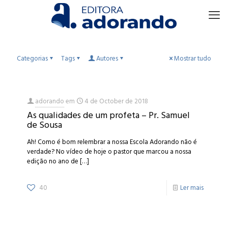
Categorias
Tags
Autores
Mostrar tudo
adorando
em
4 de October de 2018
As qualidades de um profeta – Pr. Samuel
de Sousa
Ah! Como é bom relembrar a nossa Escola Adorando não é
verdade? No vídeo de hoje o pastor que marcou a nossa
edição no ano de
[…]
40
Ler mais