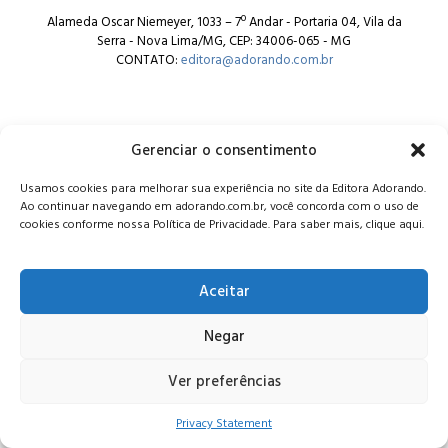
Alameda Oscar Niemeyer, 1033 – 7º Andar - Portaria 04, Vila da
Serra - Nova Lima/MG, CEP: 34006-065 - MG
CONTATO:
editora@adorando.com.br
Gerenciar o consentimento
Usamos cookies para melhorar sua experiência no site da Editora Adorando.
© Editora Adorando 2026. Todos os direitos reservados.
Ao continuar navegando em adorando.com.br, você concorda com o uso de
Consulte nossa
política de privacidade
.
cookies conforme nossa Política de Privacidade. Para saber mais, clique aqui.
Aceitar
Negar
Ver preferências
Privacy Statement