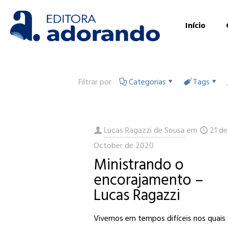
Início
Filtrar por
Categorias
Tags
Lucas Ragazzi de Sousa
em
21 de
October de 2020
Ministrando o
encorajamento –
Lucas Ragazzi
Vivemos em tempos difíceis nos quais