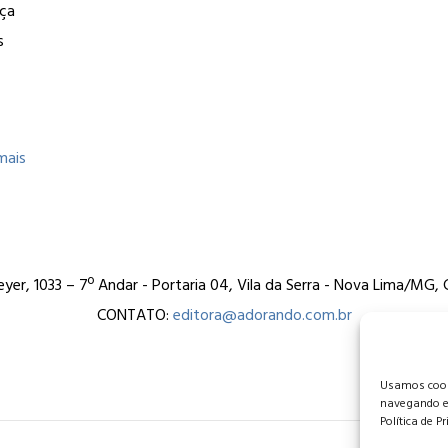
nça
s
mais
er, 1033 – 7º Andar - Portaria 04, Vila da Serra - Nova Lima/MG
CONTATO:
editora@adorando.com.br
Usamos cooki
navegando e
Política de P