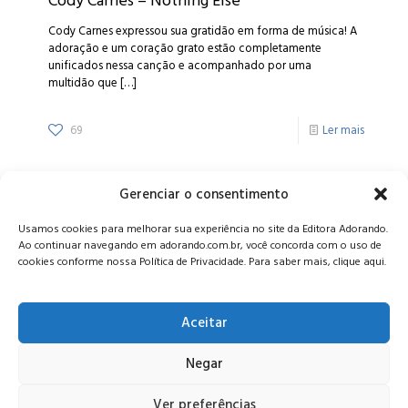
Cody Carnes – Nothing Else
Cody Carnes expressou sua gratidão em forma de música! A
adoração e um coração grato estão completamente
unificados nessa canção e acompanhado por uma
multidão que
[…]
69
Ler mais
Gerenciar o consentimento
Alameda Oscar Niemeyer, 1033 – 7º Andar - Portaria 04, Vila da
Usamos cookies para melhorar sua experiência no site da Editora Adorando.
Serra - Nova Lima/MG, CEP: 34006-065 - MG
Ao continuar navegando em adorando.com.br, você concorda com o uso de
CONTATO:
editora@adorando.com.br
cookies conforme nossa Política de Privacidade. Para saber mais, clique aqui.
Aceitar
Negar
© Editora Adorando 2026. Todos os direitos reservados.
Consulte nossa
política de privacidade
.
Ver preferências