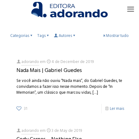
Categorias
Tags
Autores
Mostrar tudo
adorando
em
4 de December de 2019
Nada Mais | Gabriel Guedes
Se você ainda não ouviu “Nada mais”, do Gabriel Guedes, te
convidamos a fazer isso nesse momento. Depois de “In
Memorian“, um clássico que marcou vidas,
[…]
31
Ler mais
adorando
em
3 de May de 2019