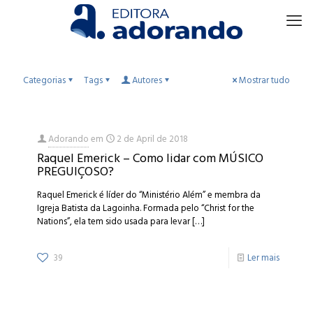
Categorias
Tags
Autores
Mostrar tudo
Adorando
em
2 de April de 2018
Raquel Emerick – Como lidar com MÚSICO
PREGUIÇOSO?
Raquel Emerick é líder do “Ministério Além” e membra da
Igreja Batista da Lagoinha. Formada pelo “Christ for the
Nations”, ela tem sido usada para levar
[…]
39
Ler mais