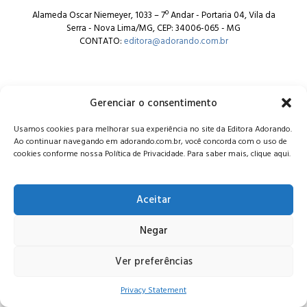
Alameda Oscar Niemeyer, 1033 – 7º Andar - Portaria 04, Vila da
Serra - Nova Lima/MG, CEP: 34006-065 - MG
CONTATO:
editora@adorando.com.br
Gerenciar o consentimento
Usamos cookies para melhorar sua experiência no site da Editora Adorando.
© Editora Adorando 2026. Todos os direitos reservados.
Ao continuar navegando em adorando.com.br, você concorda com o uso de
Consulte nossa
política de privacidade
.
cookies conforme nossa Política de Privacidade. Para saber mais, clique aqui.
Aceitar
Negar
Ver preferências
Privacy Statement