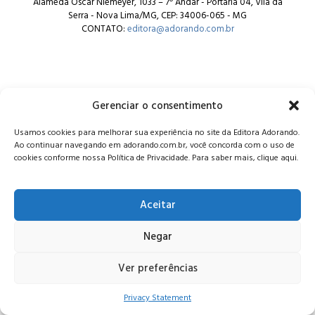
Alameda Oscar Niemeyer, 1033 – 7º Andar - Portaria 04, Vila da
Serra - Nova Lima/MG, CEP: 34006-065 - MG
CONTATO:
editora@adorando.com.br
Gerenciar o consentimento
© Editora Adorando 2026. Todos os direitos reservados.
Usamos cookies para melhorar sua experiência no site da Editora Adorando.
Consulte nossa
política de privacidade
.
Ao continuar navegando em adorando.com.br, você concorda com o uso de
cookies conforme nossa Política de Privacidade. Para saber mais, clique aqui.
Aceitar
Negar
Ver preferências
Privacy Statement