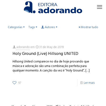
Categorias
Tags
Autores
Mostrar tudo
adorando
em
31 de May de 2019
Holy Ground (Live) Hillsong UNITED
Hillsong United comparece no dia de hoje provando que
música e adoração são uma combinação perfeita para
qualquer momento. A canção da vez é “Holy Ground“,
[…]
97
Ler mais