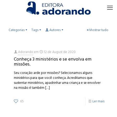
Categorias
Tags
Autores
Mostrar tudo
Adorando
em
12 de August de 2020
Conheça 3 ministérios e se envolva em
missões.
Seu coração arde por missões? Selecionamos alguns
ministérios para que você conheça. Acreditamos que
sustentar ministérios, apadrinhar uma criança e se envolver
na missão é também
[…]
65
Ler mais