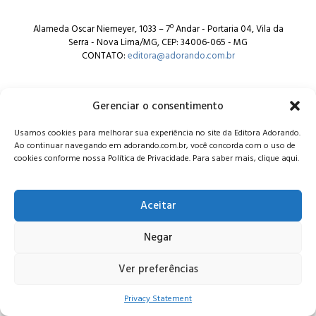
Alameda Oscar Niemeyer, 1033 – 7º Andar - Portaria 04, Vila da
Serra - Nova Lima/MG, CEP: 34006-065 - MG
CONTATO:
editora@adorando.com.br
Gerenciar o consentimento
Usamos cookies para melhorar sua experiência no site da Editora Adorando.
Ao continuar navegando em adorando.com.br, você concorda com o uso de
© Editora Adorando 2026. Todos os direitos reservados.
cookies conforme nossa Política de Privacidade. Para saber mais, clique aqui.
Consulte nossa
política de privacidade
.
Aceitar
Negar
Ver preferências
Privacy Statement