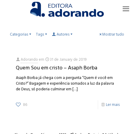
Categorias
Tags
Autores
Mostrar tudo
Adorando
em
31 de January de 2019
Quem Sou em cristo – Asaph Borba
Asaph Borba já chega com a pergunta “Quem é você em
Cristo?” Bagagem e experiência somados a luz da palavra
de Deus, só poderia culminar em
[…]
86
Ler mais