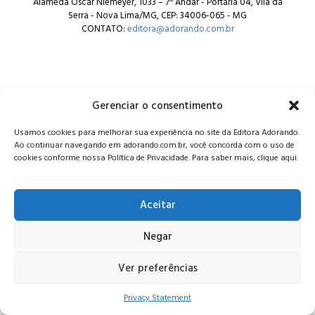
Alameda Oscar Niemeyer, 1033 – 7º Andar - Portaria 04, Vila da
Serra - Nova Lima/MG, CEP: 34006-065 - MG
CONTATO:
editora@adorando.com.br
Gerenciar o consentimento
© Editora Adorando 2026. Todos os direitos reservados.
Usamos cookies para melhorar sua experiência no site da Editora Adorando.
Consulte nossa
política de privacidade
.
Ao continuar navegando em adorando.com.br, você concorda com o uso de
cookies conforme nossa Política de Privacidade. Para saber mais, clique aqui.
Aceitar
Negar
Ver preferências
Privacy Statement