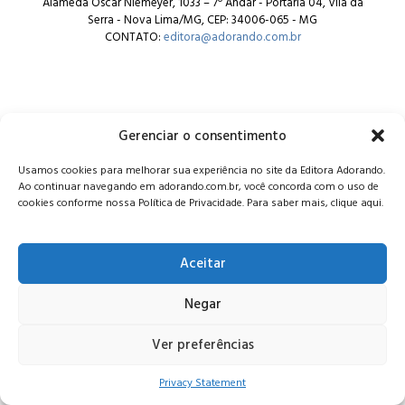
Alameda Oscar Niemeyer, 1033 – 7º Andar - Portaria 04, Vila da
Serra - Nova Lima/MG, CEP: 34006-065 - MG
CONTATO:
editora@adorando.com.br
Gerenciar o consentimento
© Editora Adorando 2026. Todos os direitos reservados.
Usamos cookies para melhorar sua experiência no site da Editora Adorando.
Consulte nossa
política de privacidade
.
Ao continuar navegando em adorando.com.br, você concorda com o uso de
cookies conforme nossa Política de Privacidade. Para saber mais, clique aqui.
Aceitar
Negar
Ver preferências
Privacy Statement