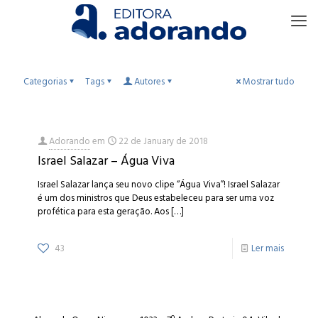
Categorias
Tags
Autores
Mostrar tudo
Adorando
em
22 de January de 2018
Israel Salazar – Água Viva
Israel Salazar lança seu novo clipe “Água Viva”! Israel Salazar
é um dos ministros que Deus estabeleceu para ser uma voz
profética para esta geração. Aos
[…]
43
Ler mais