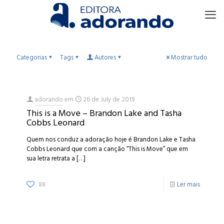
Categorias
Tags
Autores
Mostrar tudo
adorando
em
26 de July de 2019
This is a Move – Brandon Lake and Tasha
Cobbs Leonard
Quem nos conduz a adoração hoje é Brandon Lake e Tasha
Cobbs Leonard que com a canção “This is Move” que em
sua letra retrata a
[…]
88
Ler mais