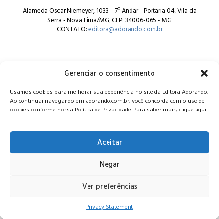
Alameda Oscar Niemeyer, 1033 – 7º Andar - Portaria 04, Vila da
Serra - Nova Lima/MG, CEP: 34006-065 - MG
CONTATO:
editora@adorando.com.br
Gerenciar o consentimento
Usamos cookies para melhorar sua experiência no site da Editora Adorando.
© Editora Adorando 2026. Todos os direitos reservados.
Ao continuar navegando em adorando.com.br, você concorda com o uso de
Consulte nossa
política de privacidade
.
cookies conforme nossa Política de Privacidade. Para saber mais, clique aqui.
Aceitar
Negar
Ver preferências
Privacy Statement