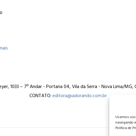
vo
mais
er, 1033 – 7º Andar - Portaria 04, Vila da Serra - Nova Lima/MG
CONTATO:
editora@adorando.com.br
Usamos cooki
navegando e
Política de P