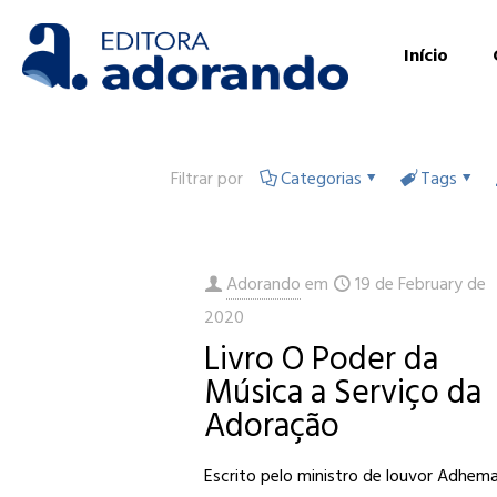
Início
Filtrar por
Categorias
Tags
Adorando
em
19 de February de
2020
Livro O Poder da
Música a Serviço da
Adoração
Escrito pelo ministro de louvor Adhem