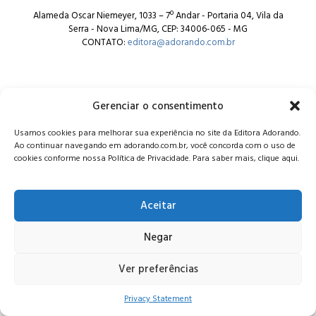
Alameda Oscar Niemeyer, 1033 – 7º Andar - Portaria 04, Vila da
Serra - Nova Lima/MG, CEP: 34006-065 - MG
CONTATO:
editora@adorando.com.br
Gerenciar o consentimento
Usamos cookies para melhorar sua experiência no site da Editora Adorando.
© Editora Adorando 2026. Todos os direitos reservados.
Ao continuar navegando em adorando.com.br, você concorda com o uso de
Consulte nossa
política de privacidade
.
cookies conforme nossa Política de Privacidade. Para saber mais, clique aqui.
Aceitar
Negar
Ver preferências
Privacy Statement