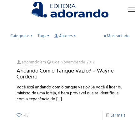
Categorias
Tags
Autores
Mostrar tudo
adorando
em
6 de November de 2019
Andando Com o Tanque Vazio? – Wayne
Cordeiro
Você está andando com o tanque vazio? Se você é líder ou
ministro de uma igreja, é bem provável que se identifique
com a experiência do
[…]
43
Ler mais