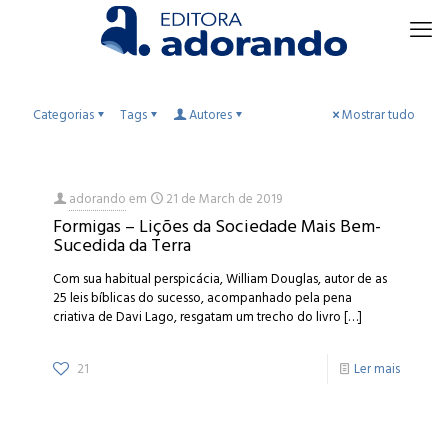
Categorias
Tags
Autores
Mostrar tudo
adorando
em
21 de March de 2019
Formigas – Lições da Sociedade Mais Bem-
Sucedida da Terra
Com sua habitual perspicácia, William Douglas, autor de as
25 leis bíblicas do sucesso, acompanhado pela pena
criativa de Davi Lago, resgatam um trecho do livro
[…]
21
Ler mais