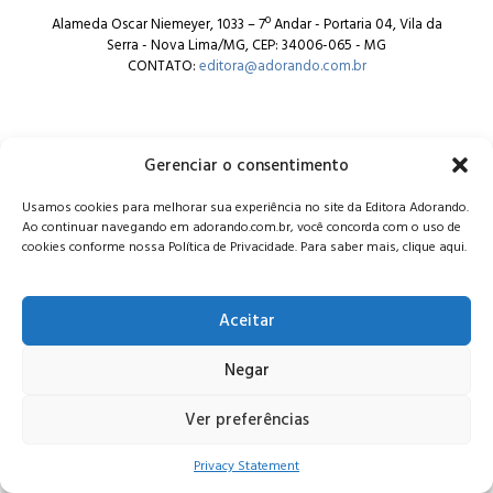
Alameda Oscar Niemeyer, 1033 – 7º Andar - Portaria 04, Vila da
Serra - Nova Lima/MG, CEP: 34006-065 - MG
CONTATO:
editora@adorando.com.br
Gerenciar o consentimento
Usamos cookies para melhorar sua experiência no site da Editora Adorando.
© Editora Adorando 2026. Todos os direitos reservados.
Ao continuar navegando em adorando.com.br, você concorda com o uso de
Consulte nossa
política de privacidade
.
cookies conforme nossa Política de Privacidade. Para saber mais, clique aqui.
Aceitar
Negar
Ver preferências
Privacy Statement