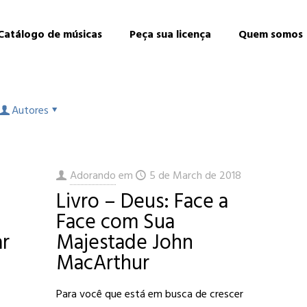
Catálogo de músicas
Peça sua licença
Quem somos
Autores
Adorando
em
5 de March de 2018
Livro – Deus: Face a
Face com Sua
ar
Majestade John
MacArthur
Para você que está em busca de crescer