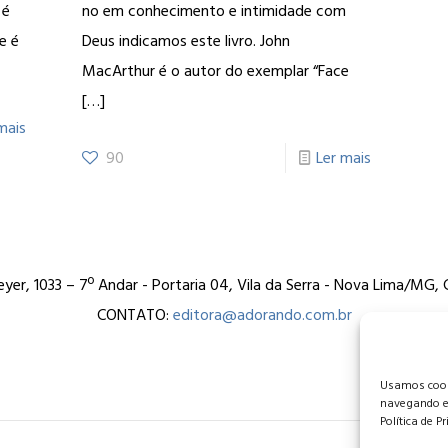
 é
no em conhecimento e intimidade com
e é
Deus indicamos este livro. John
MacArthur é o autor do exemplar “Face
[…]
mais
90
Ler mais
er, 1033 – 7º Andar - Portaria 04, Vila da Serra - Nova Lima/MG
CONTATO:
editora@adorando.com.br
Usamos cooki
navegando e
Política de P