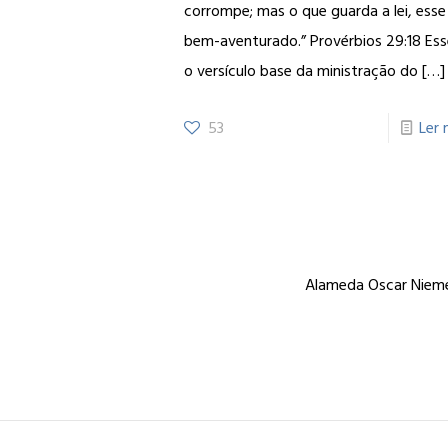
corrompe; mas o que guarda a lei, esse
bem-aventurado.” Provérbios 29:18 Ess
o versículo base da ministração do
[…]
53
Ler 
Alameda Oscar Niemey