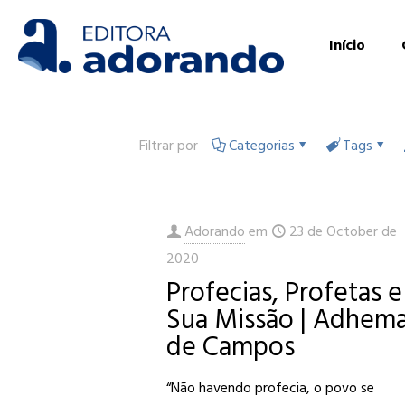
Início
Filtrar por
Categorias
Tags
Adorando
em
23 de October de
2020
Profecias, Profetas e
Sua Missão | Adhem
de Campos
“Não havendo profecia, o povo se