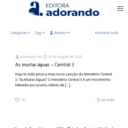
Categorias
Tags
Autores
Mostrar tudo
Adorando
em
29 de August de 2018
As muitas águas – Central 3
Hoje te indicamos a mais nova canção do Ministério Central
3: “As Muitas Águas” O ministério Central 3 é um movimento
liderado por jovens, lideres de
[…]
85
Ler mais