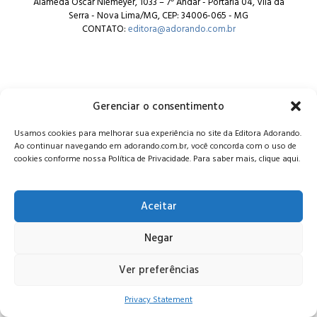
Alameda Oscar Niemeyer, 1033 – 7º Andar - Portaria 04, Vila da
Serra - Nova Lima/MG, CEP: 34006-065 - MG
CONTATO:
editora@adorando.com.br
Gerenciar o consentimento
© Editora Adorando 2026. Todos os direitos reservados.
Usamos cookies para melhorar sua experiência no site da Editora Adorando.
Consulte nossa
política de privacidade
.
Ao continuar navegando em adorando.com.br, você concorda com o uso de
cookies conforme nossa Política de Privacidade. Para saber mais, clique aqui.
Aceitar
Negar
Ver preferências
Privacy Statement