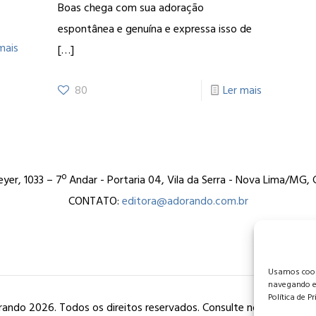
Boas chega com sua adoração
espontânea e genuína e expressa isso de
mais
[…]
80
Ler mais
er, 1033 – 7º Andar - Portaria 04, Vila da Serra - Nova Lima/MG
CONTATO:
editora@adorando.com.br
Usamos cooki
navegando e
Política de P
ando 2026. Todos os direitos reservados. Consulte nossa
política