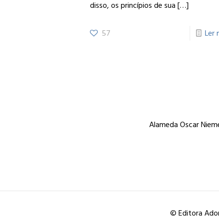
disso, os princípios de sua
[…]
57
Ler 
Alameda Oscar Niemey
© Editora Ador