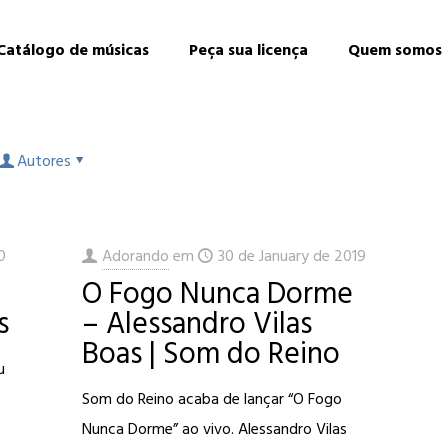
Catálogo de músicas
Peça sua licença
Quem somos
Autores
0
Adorando
em
30 de January de 2019
O Fogo Nunca Dorme
s
– Alessandro Vilas
Boas | Som do Reino
u
Som do Reino acaba de lançar “O Fogo
Nunca Dorme” ao vivo. Alessandro Vilas