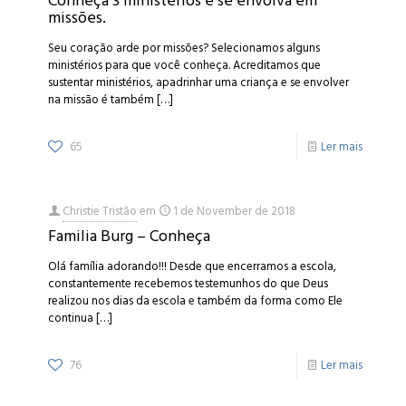
Conheça 3 ministérios e se envolva em
missões.
Seu coração arde por missões? Selecionamos alguns
ministérios para que você conheça. Acreditamos que
sustentar ministérios, apadrinhar uma criança e se envolver
na missão é também
[…]
65
Ler mais
Christie Tristão
em
1 de November de 2018
Familia Burg – Conheça
Olá família adorando!!! Desde que encerramos a escola,
constantemente recebemos testemunhos do que Deus
realizou nos dias da escola e também da forma como Ele
continua
[…]
76
Ler mais