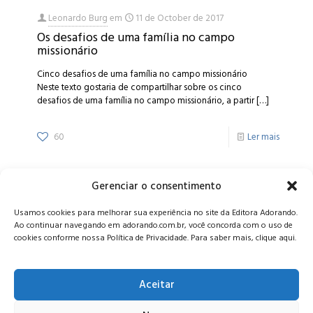
Leonardo Burg
em
11 de October de 2017
Os desafios de uma família no campo
missionário
Cinco desafios de uma família no campo missionário
Neste texto gostaria de compartilhar sobre os cinco
desafios de uma família no campo missionário, a partir
[…]
60
Ler mais
Gerenciar o consentimento
Alameda Oscar Niemeyer, 1033 – 7º Andar - Portaria 04, Vila da
Usamos cookies para melhorar sua experiência no site da Editora Adorando.
Serra - Nova Lima/MG, CEP: 34006-065 - MG
Ao continuar navegando em adorando.com.br, você concorda com o uso de
CONTATO:
editora@adorando.com.br
cookies conforme nossa Política de Privacidade. Para saber mais, clique aqui.
Aceitar