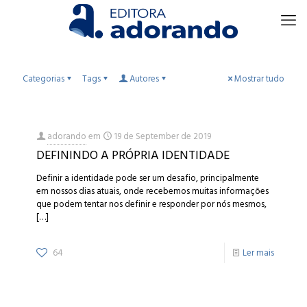
Categorias
Tags
Autores
Mostrar tudo
adorando
em
19 de September de 2019
DEFININDO A PRÓPRIA IDENTIDADE
Definir a identidade pode ser um desafio, principalmente
em nossos dias atuais, onde recebemos muitas informações
que podem tentar nos definir e responder por nós mesmos,
[…]
64
Ler mais