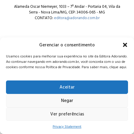
Alameda Oscar Niemeyer, 1033 – 7º Andar - Portaria 04, Vila da
Serra - Nova Lima/MG, CEP: 34006-065 - MG
CONTATO:
editora@adorando.com.br
Gerenciar o consentimento
Usamos cookies para melhorar sua experiência no site da Editora Adorando.
© Editora Adorando 2026. Todos os direitos reservados.
Ao continuar navegando em adorando.com.br, você concorda com o uso de
Consulte nossa
política de privacidade
.
cookies conforme nossa Política de Privacidade. Para saber mais, clique aqui.
Aceitar
Negar
Ver preferências
Privacy Statement