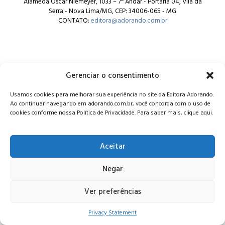
Alameda Oscar Niemeyer, 1033 – 7º Andar - Portaria 04, Vila da
Serra - Nova Lima/MG, CEP: 34006-065 - MG
CONTATO:
editora@adorando.com.br
Gerenciar o consentimento
© Editora Adorando 2026. Todos os direitos reservados.
Usamos cookies para melhorar sua experiência no site da Editora Adorando.
Consulte nossa
política de privacidade
.
Ao continuar navegando em adorando.com.br, você concorda com o uso de
cookies conforme nossa Política de Privacidade. Para saber mais, clique aqui.
Aceitar
Negar
Ver preferências
Privacy Statement