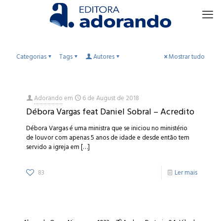
Categorias
Tags
Autores
Mostrar tudo
Adorando
em
6 de August de 2018
Débora Vargas feat Daniel Sobral – Acredito
Débora Vargas é uma ministra que se iniciou no ministério
de louvor com apenas 5 anos de idade e desde então tem
servido a igreja em
[…]
83
Ler mais