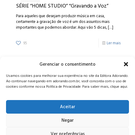
SÉRIE “HOME STUDIO” “Gravando a Voz”
Para aqueles que desejam produzir música em casa,
certamente a gravação de voz é um dos assuntos mais
importantes que podemos abordar. Aqui vão 5 dicas,
[…]
95
Ler mais
Gerenciar o consentimento
Alameda Oscar Niemeyer, 1033 – 7º Andar - Portaria 04, Vila da
Usamos cookies para melhorar sua experiência no site da Editora Adorando.
Serra - Nova Lima/MG, CEP: 34006-065 - MG
Ao continuar navegando em adorando.com.br, você concorda com o uso de
CONTATO:
editora@adorando.com.br
cookies conforme nossa Política de Privacidade. Para saber mais, clique aqui.
Aceitar
Negar
© Editora Adorando 2026. Todos os direitos reservados.
Consulte nossa
política de privacidade
.
Ver preferências