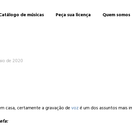
Catálogo de músicas
Peça sua licença
Quem somos
aio de 2020
 em casa, certamente a gravação de
voz
é um dos assuntos mais i
efa: