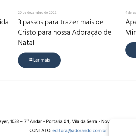
20 de dezembro de 2022
4 de a
ida
3 passos para trazer mais de
Ape
Cristo para nossa Adoração de
Min
Natal
Ler mais
er, 1033 – 7º Andar - Portaria 04, Vila da Serra - Nova Lima/MG
CONTATO:
editora@adorando.com.br