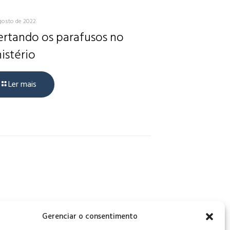
gosto de 2022
rtando os parafusos no
istério
Ler mais
, CEP: 34006-065 - MG
Gerenciar o consentimento