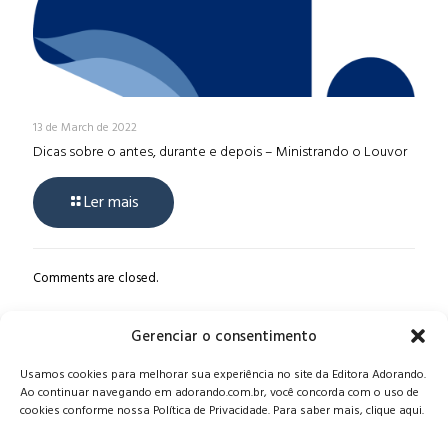
13 de March de 2022
Dicas sobre o antes, durante e depois – Ministrando o Louvor
Ler mais
Comments are closed.
Gerenciar o consentimento
Alameda Oscar Niemeyer, 1033 – 7º Andar - Portaria 04, Vila da
Usamos cookies para melhorar sua experiência no site da Editora Adorando.
Serra - Nova Lima/MG, CEP: 34006-065 - MG
Ao continuar navegando em adorando.com.br, você concorda com o uso de
CONTATO:
editora@adorando.com.br
cookies conforme nossa Política de Privacidade. Para saber mais, clique aqui.