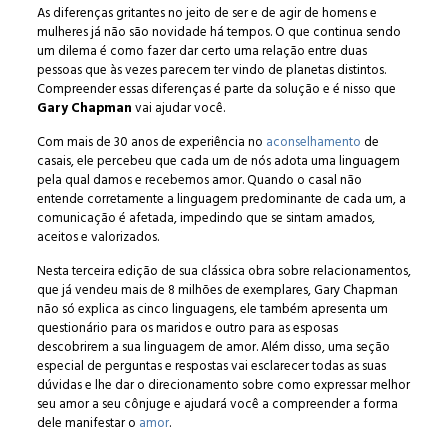
As diferenças gritantes no jeito de ser e de agir de homens e
mulheres já não são novidade há tempos. O que continua sendo
um dilema é como fazer dar certo uma relação entre duas
pessoas que às vezes parecem ter vindo de planetas distintos.
Compreender essas diferenças é parte da solução e é nisso que
Gary Chapman
vai ajudar você.
Com mais de 30 anos de experiência no
aconselhamento
de
casais, ele percebeu que cada um de nós adota uma linguagem
pela qual damos e recebemos amor. Quando o casal não
entende corretamente a linguagem predominante de cada um, a
comunicação é afetada, impedindo que se sintam amados,
aceitos e valorizados.
Nesta terceira edição de sua clássica obra sobre relacionamentos,
que já vendeu mais de 8 milhões de exemplares, Gary Chapman
não só explica as cinco linguagens, ele também apresenta um
questionário para os maridos e outro para as esposas
descobrirem a sua linguagem de amor. Além disso, uma seção
especial de perguntas e respostas vai esclarecer todas as suas
dúvidas e lhe dar o direcionamento sobre como expressar melhor
seu amor a seu cônjuge e ajudará você a compreender a forma
dele manifestar o
amor
.