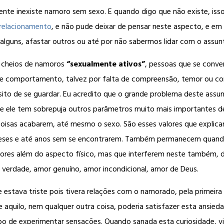
mente inexiste namoro sem sexo. E quando digo que não existe, is
relacionamento
, e não pude deixar de pensar neste aspecto, e e
alguns, afastar outros ou até por não sabermos lidar com o assun
 cheios de namoros
“sexualmente ativos”
, pessoas que se conve
e comportamento, talvez por falta de compreensão, temor ou co
to de se guardar. Eu acredito que o grande problema deste assu
 ele tem sobrepuja outros parâmetros muito mais importantes de
coisas acabarem, até mesmo o sexo. São esses valores que explic
meses e até anos sem se encontrarem. Também permanecem quando 
 valores além do aspecto físico, mas que interferem neste também,
 verdade, amor genuíno, amor incondicional, amor de Deus.
estava triste pois tivera relações com o namorado, pela primeira 
aquilo, nem qualquer outra coisa, poderia satisfazer esta ansied
o de experimentar sensações. Quando sanada esta curiosidade, vir