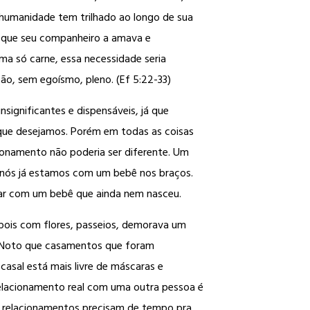
 humanidade tem trilhado ao longo de sua
e que seu companheiro a amava e
ma só carne, essa necessidade seria
ão, sem egoísmo, pleno. (Ef 5:22-33)
ignificantes e dispensáveis, já que
o que desejamos. Porém em todas as coisas
cionamento não poderia ser diferente. Um
nós já estamos com um bebê nos braços.
nar com um bebê que ainda nem nasceu.
pois com flores, passeios, demorava um
e. Noto que casamentos que foram
sal está mais livre de máscaras e
 relacionamento real com uma outra pessoa é
e relacionamentos precisam de tempo pra