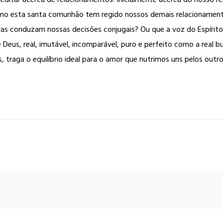
 como esta santa comunhão tem regido nossos demais relacioname
turas conduzam nossas decisões conjugais? Ou que a voz do Espíri
eus, real, imutável, incomparável, puro e perfeito como a real b
 traga o equilíbrio ideal para o amor que nutrimos uns pelos outr