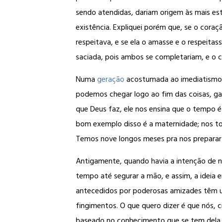
sendo atendidas, dariam origem às mais es
existência. Expliquei porém que, se o cora
respeitava, e se ela o amasse e o respeita
saciada, pois ambos se completariam, e o c
Numa
geração
acostumada ao imediatismo, t
podemos chegar logo ao fim das coisas, gar
que Deus faz, ele nos ensina que o tempo é 
bom exemplo disso é a maternidade; nos 
Temos nove longos meses pra nos preparar
Antigamente, quando havia a intenção de n
tempo até segurar a mão, e assim, a ideia 
antecedidos por poderosas amizades têm u
fingimentos. O que quero dizer é que nós, 
baseado no conhecimento que se tem dela, 