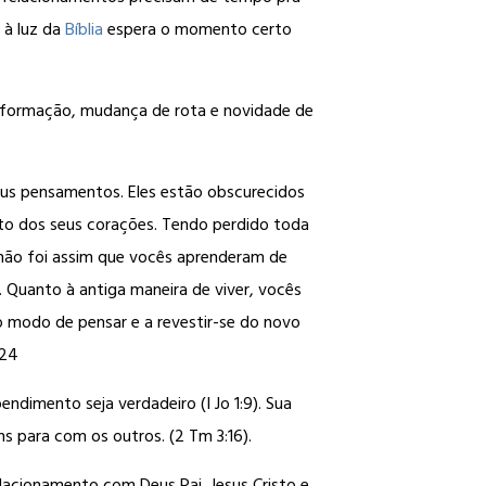
 à luz da
Bíblia
espera o momento certo
nsformação, mudança de rota e novidade de
seus pensamentos. Eles estão obscurecidos
to dos seus corações. Tendo perdido toda
 não foi assim que vocês aprenderam de
. Quanto à antiga maneira de viver, vocês
 modo de pensar e a revestir-se do novo
-24
dimento seja verdadeiro (I Jo 1:9). Sua
 para com os outros. (2 Tm 3:16).
lacionamento com Deus Pai, Jesus Cristo e