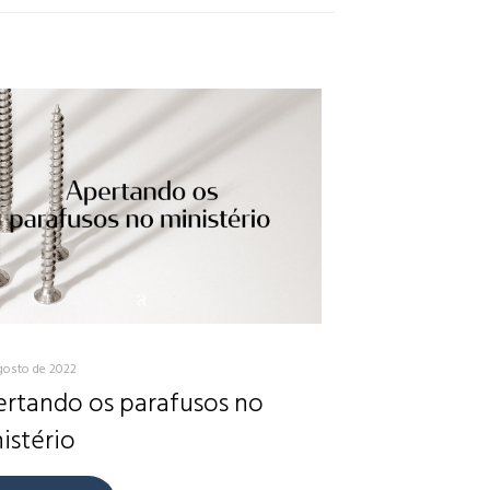
gosto de 2022
rtando os parafusos no
istério