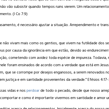
 não vão subsistir quando tempos ruins vierem. Um relacionamento
mento. (I Co 7:9)
casamento, é necessário ajustar a situação. Arrependimento e tra
 que não vivam mais como os gentios, que vivem na futilidade dos 
us por causa da ignorância em que estão, devido ao endurecimen
avação, cometendo com avidez toda espécie de impureza. Todavia,
 e nele foram ensinados de acordo com a verdade que está em Jesus
m, que se corrompe por desejos enganosos, a serem renovados no
em justiça e em santidade provenientes da verdade.” Efésios 4:17
ssas vidas e nos
perdoar
de todo o pecado, desde que nosso arrepen
comportar e como é importante vivermos em santidade e amor uns
itar acerca de relacionamentos. Inicialmente acerca do nosso re