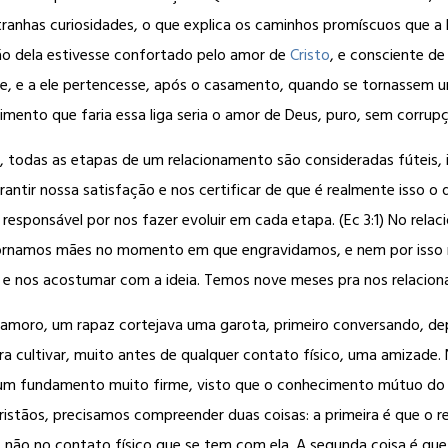
tranhas curiosidades, o que explica os caminhos promíscuos que a
ção dela estivesse confortado pelo amor de
Cristo
, e consciente d
sse, e a ele pertencesse, após o casamento, quando se tornassem u
imento que faria essa liga seria o amor de Deus, puro, sem corrupç
odas as etapas de um relacionamento são consideradas fúteis, ins
antir nossa satisfação e nos certificar de que é realmente isso 
responsável por nos fazer evoluir em cada etapa. (Ec 3:1) No rela
tornamos mães no momento em que engravidamos, e nem por isso 
 e nos acostumar com a ideia. Temos nove meses pra nos relacio
amoro, um rapaz cortejava uma garota, primeiro conversando, de
era cultivar, muito antes de qualquer contato físico, uma amizad
m fundamento muito firme, visto que o conhecimento mútuo do ca
cristãos, precisamos compreender duas coisas: a primeira é que o
não no contato físico que se tem com ela. A segunda coisa é qu