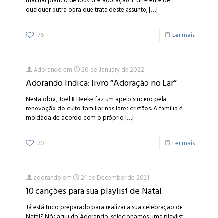
manual prático de louvor e adoração. É diferente de
qualquer outra obra que trata deste assunto;
[…]
76
Ler mais
Adorando
em
20 de January de 2022
Adorando Indica: livro “Adoração no Lar”
Nesta obra, Joel R Beeke faz um apelo sincero pela
renovação do culto familiar nos lares cristãos. A família é
moldada de acordo com o próprio
[…]
70
Ler mais
adorando
em
21 de December de 2021
10 canções para sua playlist de Natal
Já está tudo preparado para realizar a sua celebração de
Natal? Nós aqui do Adorando, selecionamos uma playlist