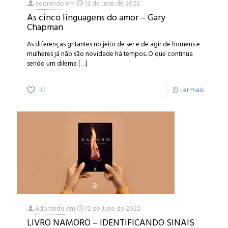
adorando
em
12 de June de 2022
As cinco linguagens do amor – Gary
Chapman
As diferenças gritantes no jeito de ser e de agir de homens e
mulheres já não são novidade há tempos. O que continua
sendo um dilema
[…]
32
Ler mais
Adorando
em
12 de June de 2022
LIVRO NAMORO – IDENTIFICANDO SINAIS