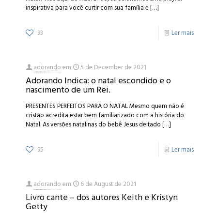
inspirativa para você curtir com sua família e
[…]
93
Ler mais
adorando
em
5 de December de 2021
Adorando Indica: o natal escondido e o
nascimento de um Rei.
PRESENTES PERFEITOS PARA O NATAL Mesmo quem não é
cristão acredita estar bem familiarizado com a história do
Natal. As versões natalinas do bebê Jesus deitado
[…]
95
Ler mais
adorando
em
6 de August de 2021
Livro cante – dos autores Keith e Kristyn
Getty