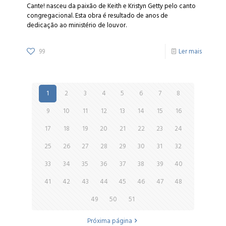
Cante! nasceu da paixão de Keith e Kristyn Getty pelo canto
congregacional. Esta obra é resultado de anos de
dedicação ao ministério de louvor.
99
Ler mais
1
2
3
4
5
6
7
8
9
10
11
12
13
14
15
16
17
18
19
20
21
22
23
24
25
26
27
28
29
30
31
32
33
34
35
36
37
38
39
40
41
42
43
44
45
46
47
48
49
50
51
Próxima página