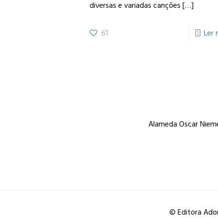
diversas e variadas canções
[…]
61
Ler 
Alameda Oscar Niemey
© Editora Ador