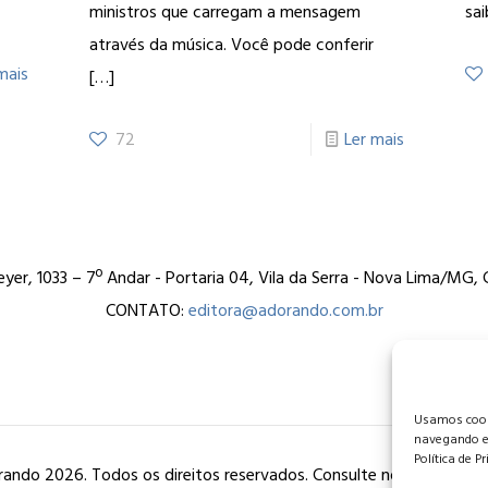
ministros que carregam a mensagem
sai
através da música. Você pode conferir
mais
[…]
72
Ler mais
er, 1033 – 7º Andar - Portaria 04, Vila da Serra - Nova Lima/MG
CONTATO:
editora@adorando.com.br
Usamos cooki
navegando e
Política de P
ando 2026. Todos os direitos reservados. Consulte nossa
política