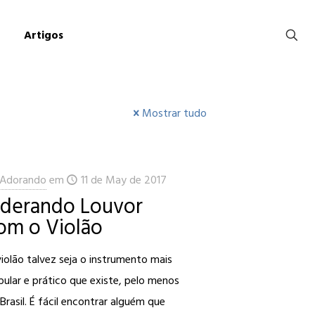
Artigos
Mostrar tudo
Adorando
em
11 de May de 2017
iderando Louvor
om o Violão
iolão talvez seja o instrumento mais
ular e prático que existe, pelo menos
Brasil. É fácil encontrar alguém que