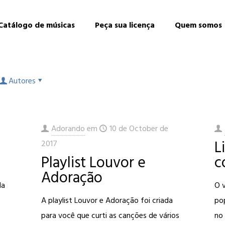
Catálogo de músicas
Peça sua licença
Quem somos
Autores
Adorando
em
10 de October de
L
2017
Playlist Louvor e
c
Adoração
da
O v
A playlist Louvor e Adoração foi criada
pop
para você que curti as canções de vários
no 