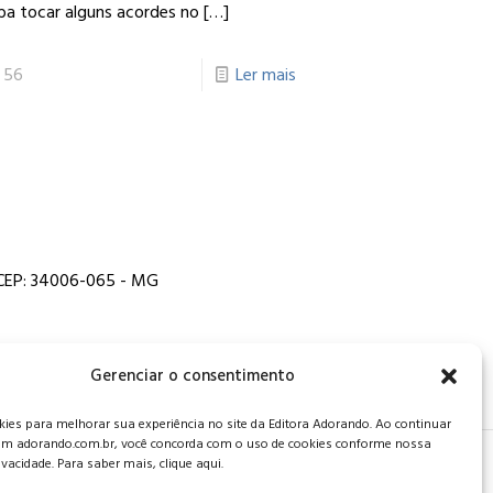
ba tocar alguns acordes no
[…]
56
Ler mais
, CEP: 34006-065 - MG
Gerenciar o consentimento
es para melhorar sua experiência no site da Editora Adorando. Ao continuar
m adorando.com.br, você concorda com o uso de cookies conforme nossa
rivacidade. Para saber mais, clique aqui.
 de privacidade
.