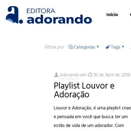
Início
Filtrar por
Categorias
Tags
Adorando
em
16 de April de 2018
Playlist Louvor e
Adoração
Louvor e Adoração, é uma playlist cria
e pensada em você que busca ter um
estilo de vida de um adorador. Com