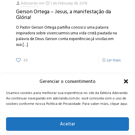
Adorando
em
1 de February de 2018
Gerson Ortega – Jesus, a manifestação da
Glória!
O Pastor Gerson Ortega partilha conosco uma palavra
inspiradora sobre vivenciarmos uma vida cristã pautada na
palavra de Deus. Gerson conta experiências já vividas em
sua
[…]
46
Ler mais
Gerenciar o consentimento
Alameda Oscar Niemeyer, 1033 – 7º Andar - Portaria 04, Vila da
Usamos cookies para melhorar sua experiência no site da Editora Adorando.
Serra - Nova Lima/MG, CEP: 34006-065 - MG
Ao continuar navegando em adorando.com.br, você concorda com o uso de
CONTATO:
editora@adorando.com.br
cookies conforme nossa Política de Privacidade. Para saber mais, clique aqui.
Aceitar