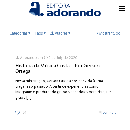
Categorias
Tags
Autores
Mostrar tudo
Adorando
em
2 de July de 2020
História da Música Cristã – Por Gerson
Ortega
Nessa ministração, Gerson Ortega nos convida à uma
viagem ao passado. A partir de experiências como
integrante e produtor do grupo Vencedores por Cristo, um
grupo
[…]
94
Ler mais