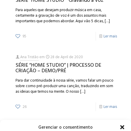
SÉRIE “HOME STUDIO” “Gravando a Voz”
Para aqueles que desejam produzir música em casa,
certamente a gravação de voz é um dos assuntos mais
importantes que podemos abordar. Aqui vão 5 dicas,
[…]
95
Ler mais
Ana Tristão
em
28 de April de 2020
SÉRIE “HOME STUDIO” | PROCESSO DE
CRIAÇÃO – DEMO/PRÉ
Para dar continuidade à nossa série, vamos falar um pouco
sobre como pré-produzir uma canção, traduzindo em som
as ideias que temos na mente. O nosso
[…]
26
Ler mais
Gerenciar o consentimento