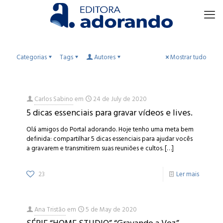
Categorias
Tags
Autores
Mostrar tudo
Carlos Sabino
em
24 de July de 2020
5 dicas essenciais para gravar vídeos e lives.
Olá amigos do Portal adorando. Hoje tenho uma meta bem
definida: compartilhar 5 dicas essenciais para ajudar vocês
a gravarem e transmitirem suas reuniões e cultos.
[…]
23
Ler mais
Ana Tristão
em
5 de May de 2020