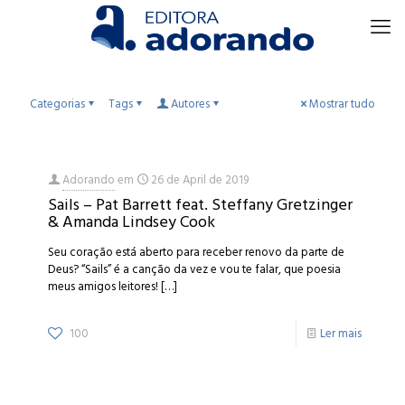
Categorias
Tags
Autores
Mostrar tudo
Adorando
em
26 de April de 2019
Sails – Pat Barrett feat. Steffany Gretzinger
& Amanda Lindsey Cook
Seu coração está aberto para receber renovo da parte de
Deus? “Sails” é a canção da vez e vou te falar, que poesia
meus amigos leitores!
[…]
100
Ler mais