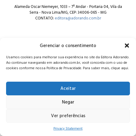
Alameda Oscar Niemeyer, 1033 – 7º Andar - Portaria 04, Vila da
Serra - Nova Lima/MG, CEP: 34006-065 - MG
CONTATO:
editora@adorando.com.br
Gerenciar o consentimento
Usamos cookies para melhorar sua experiência no site da Editora Adorando.
© Editora Adorando 2026. Todos os direitos reservados.
Ao continuar navegando em adorando.com.br, você concorda com o uso de
Consulte nossa
política de privacidade
.
cookies conforme nossa Política de Privacidade. Para saber mais, clique aqui.
Aceitar
Negar
Ver preferências
Privacy Statement