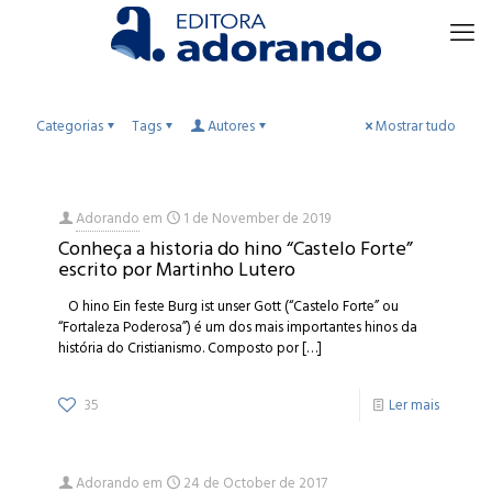
Categorias
Tags
Autores
Mostrar tudo
Adorando
em
1 de November de 2019
Conheça a historia do hino “Castelo Forte”
escrito por Martinho Lutero
O hino Ein feste Burg ist unser Gott (“Castelo Forte” ou
“Fortaleza Poderosa”) é um dos mais importantes hinos da
história do Cristianismo. Composto por
[…]
35
Ler mais
Adorando
em
24 de October de 2017