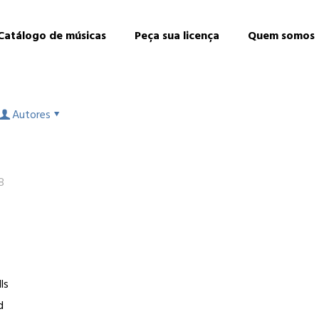
Catálogo de músicas
Peça sua licença
Quem somos
Autores
8
ls
d