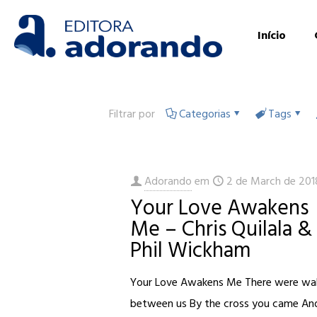
Início
Filtrar por
Categorias
Tags
Adorando
em
2 de March de 201
Your Love Awakens
Me – Chris Quilala &
Phil Wickham
Your Love Awakens Me There were wal
between us By the cross you came An