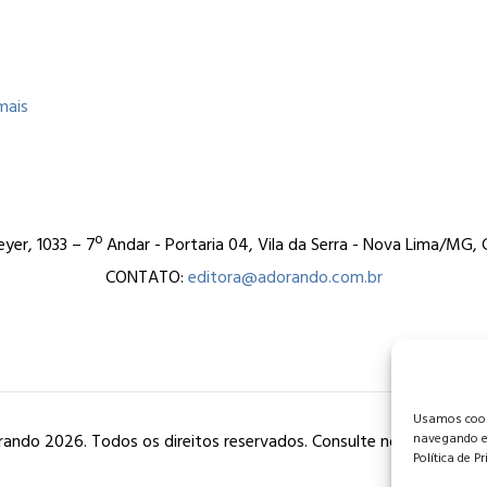
mais
er, 1033 – 7º Andar - Portaria 04, Vila da Serra - Nova Lima/MG
CONTATO:
editora@adorando.com.br
Usamos cooki
ando 2026. Todos os direitos reservados. Consulte nossa
política
navegando e
Política de P