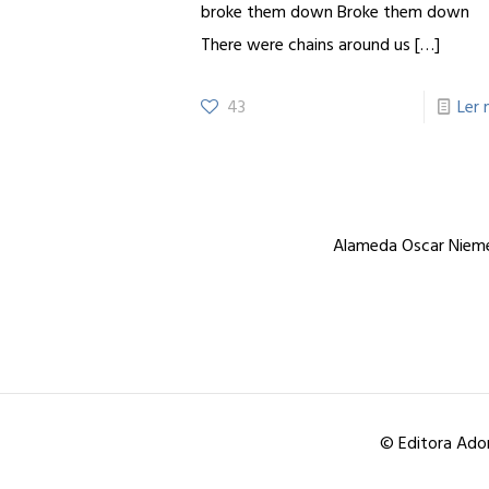
broke them down Broke them down
There were chains around us
[…]
43
Ler 
Alameda Oscar Niemey
© Editora Ador