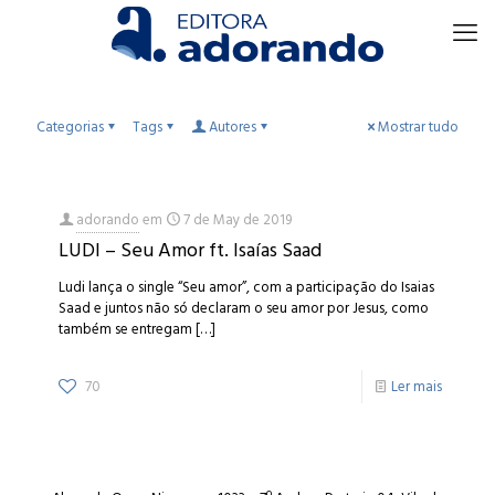
Categorias
Tags
Autores
Mostrar tudo
adorando
em
7 de May de 2019
LUDI – Seu Amor ft. Isaías Saad
Ludi lança o single “Seu amor”, com a participação do Isaias
Saad e juntos não só declaram o seu amor por Jesus, como
também se entregam
[…]
70
Ler mais