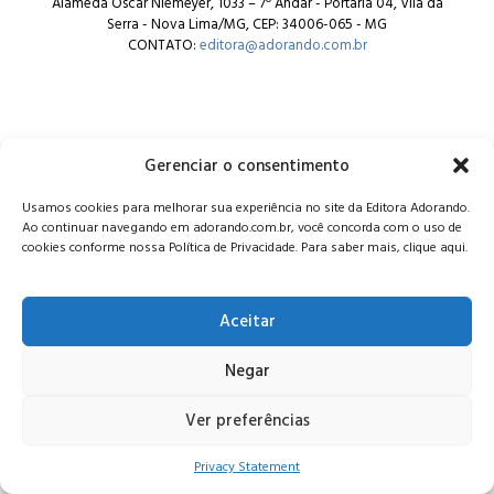
Alameda Oscar Niemeyer, 1033 – 7º Andar - Portaria 04, Vila da
Serra - Nova Lima/MG, CEP: 34006-065 - MG
CONTATO:
editora@adorando.com.br
Gerenciar o consentimento
© Editora Adorando 2026. Todos os direitos reservados.
Usamos cookies para melhorar sua experiência no site da Editora Adorando.
Consulte nossa
política de privacidade
.
Ao continuar navegando em adorando.com.br, você concorda com o uso de
cookies conforme nossa Política de Privacidade. Para saber mais, clique aqui.
Aceitar
Negar
Ver preferências
Privacy Statement