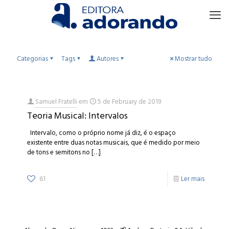
Categorias
Tags
Autores
Mostrar tudo
Samuel Fratelli
em
5 de February de 2019
Teoria Musical: Intervalos
Intervalo, como o próprio nome já diz, é o espaço
existente entre duas notas musicais, que é medido por meio
de tons e semitons no
[…]
61
Ler mais