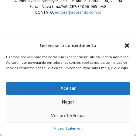
Alameda Oscar Niemeyer, 1033 – 7º Andar - Portaria 04, Vila da
Serra - Nova Lima/MG, CEP: 34006-065 - MG
CONTATO:
editora@adorando.com.br
Gerenciar o consentimento
© Editora Adorando 2026. Todos os direitos reservados.
Usamos cookies para melhorar sua experiência no site da Editora Adorando.
Consulte nossa
política de privacidade
.
Ao continuar navegando em adorando.com.br, você concorda com o uso de
cookies conforme nossa Política de Privacidade. Para saber mais, clique aqui.
Aceitar
Negar
Ver preferências
Privacy Statement