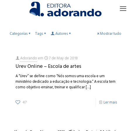
Categorias
Tags
Autores
Mostrar tudo
Adorando
em
7 de May de 2018
Urev Online – Escola de artes
A “Urev” se define como “Nós somos uma escola e um
ministério dedicado a educação e tecnologia.” A escola tem
como objetivo ensinar, treinar e qualificar
[…]
47
Ler mais