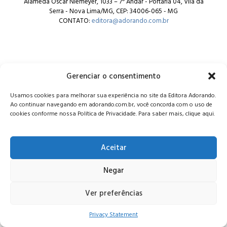
Alameda Oscar Niemeyer, 1033 – 7º Andar - Portaria 04, Vila da
Serra - Nova Lima/MG, CEP: 34006-065 - MG
CONTATO:
editora@adorando.com.br
Gerenciar o consentimento
© Editora Adorando 2026. Todos os direitos reservados.
Usamos cookies para melhorar sua experiência no site da Editora Adorando.
Consulte nossa
política de privacidade
.
Ao continuar navegando em adorando.com.br, você concorda com o uso de
cookies conforme nossa Política de Privacidade. Para saber mais, clique aqui.
Aceitar
Negar
Ver preferências
Privacy Statement