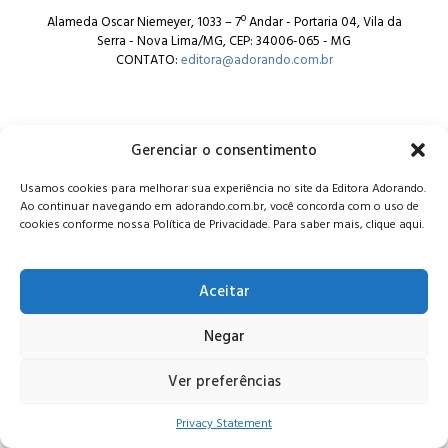
Alameda Oscar Niemeyer, 1033 – 7º Andar - Portaria 04, Vila da
Serra - Nova Lima/MG, CEP: 34006-065 - MG
CONTATO:
editora@adorando.com.br
Gerenciar o consentimento
Usamos cookies para melhorar sua experiência no site da Editora Adorando.
© Editora Adorando 2026. Todos os direitos reservados.
Ao continuar navegando em adorando.com.br, você concorda com o uso de
Consulte nossa
política de privacidade
.
cookies conforme nossa Política de Privacidade. Para saber mais, clique aqui.
Aceitar
Negar
Ver preferências
Privacy Statement