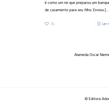
é como um rei que preparou um banqu
de casamento para seu filho. Enviou
[…
35
Ler 
Alameda Oscar Niemey
© Editora Ador