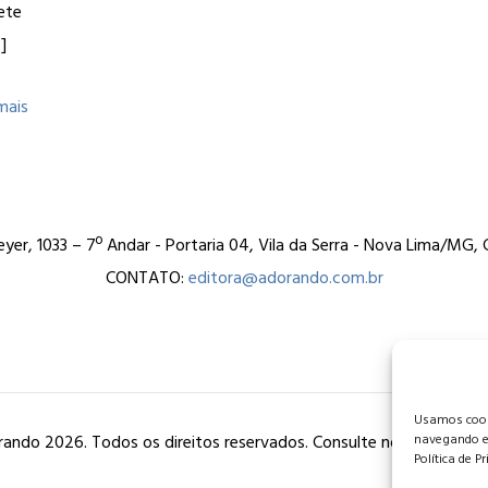
ete
]
mais
er, 1033 – 7º Andar - Portaria 04, Vila da Serra - Nova Lima/MG
CONTATO:
editora@adorando.com.br
Usamos cooki
ando 2026. Todos os direitos reservados. Consulte nossa
política
navegando e
Política de P