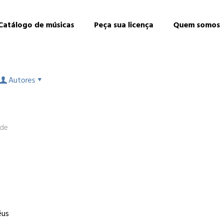
Catálogo de músicas
Peça sua licença
Quem somos
Autores
 de
éus