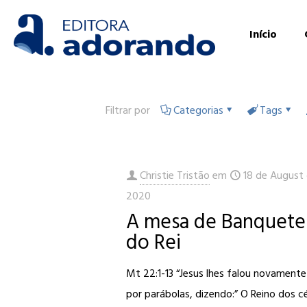
Início
Filtrar por
Categorias
Tags
Christie Tristão
em
18 de August
2020
A mesa de Banquete
do Rei
Mt 22:1-13 “Jesus lhes falou novamente
por parábolas, dizendo:” O Reino dos c