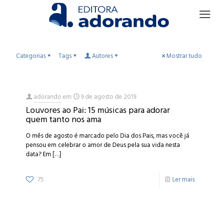
Categorias
Tags
Autores
Mostrar tudo
adorando
em
9 de agosto de 2019
Louvores ao Pai: 15 músicas para adorar
quem tanto nos ama
O mês de agosto é marcado pelo Dia dos Pais, mas você já
pensou em celebrar o amor de Deus pela sua vida nesta
data? Em
[…]
75
Ler mais