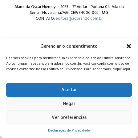
Alameda Oscar Niemeyer, 1033 – 7º Andar - Portaria 04, Vila da
Serra - Nova Lima/MG, CEP: 34006-065 - MG
CONTATO:
editora@adorando.com.br
Gerenciar o consentimento
Usamos cookies para melhorar sua experiência no site da Editora Adorando.
© Editora Adorando 2026. Todos os direitos reservados.
Ao continuar navegando em adorando.com.br, você concorda com o uso de
Consulte nossa
política de privacidade
.
cookies conforme nossa Política de Privacidade. Para saber mais, clique aqui.
Aceitar
Negar
Ver preferências
Declaração de Privacidade