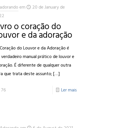
adorando
em
20 de January de
22
ivro o coração do
ouvor e da adoração
 Coração do Louvor e da Adoração é
 verdadeiro manual prático de louvor e
ração. É diferente de qualquer outra
a que trata deste assunto;
[…]
76
Ler mais
Adorando
em
6 de August de 2021