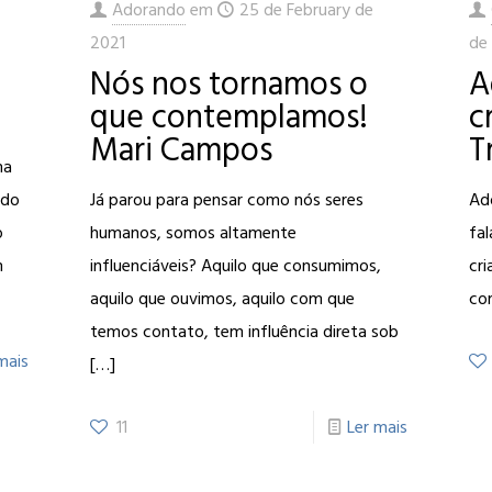
Adorando
em
25 de February de
2021
de
Nós nos tornamos o
A
que contemplamos!
c
Mari Campos
T
ma
ndo
Já parou para pensar como nós seres
Ad
o
humanos, somos altamente
fal
m
influenciáveis? Aquilo que consumimos,
cri
aquilo que ouvimos, aquilo com que
cor
temos contato, tem influência direta sob
mais
[…]
11
Ler mais