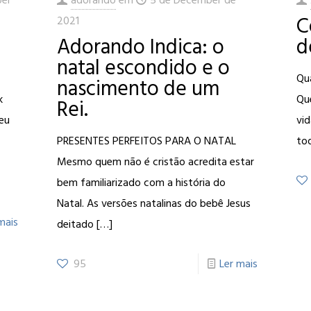
C
2021
Adorando Indica: o
d
natal escondido e o
Qua
nascimento de um
k
Qu
Rei.
eu
vid
PRESENTES PERFEITOS PARA O NATAL
tod
Mesmo quem não é cristão acredita estar
bem familiarizado com a história do
Natal. As versões natalinas do bebê Jesus
mais
deitado
[…]
95
Ler mais