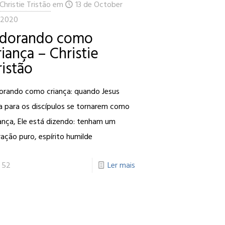
Christie Tristão
em
13 de October
 2020
dorando como
riança – Christie
ristão
orando como criança: quando Jesus
a para os discípulos se tornarem como
ança, Ele está dizendo: tenham um
ação puro, espírito humilde
52
Ler mais