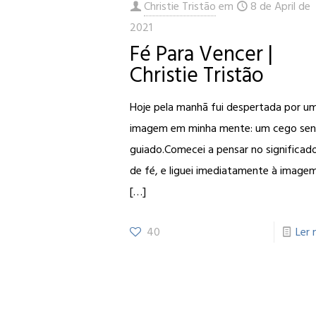
Christie Tristão
em
8 de April de
2021
Fé Para Vencer |
Christie Tristão
Hoje pela manhã fui despertada por u
imagem em minha mente: um cego se
guiado.Comecei a pensar no significad
de fé, e liguei imediatamente à image
[…]
40
Ler 