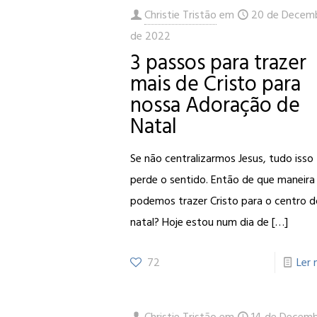
Christie Tristão
em
20 de Decem
de 2022
3 passos para trazer
mais de Cristo para
nossa Adoração de
Natal
Se não centralizarmos Jesus, tudo isso
perde o sentido. Então de que maneira
podemos trazer Cristo para o centro 
natal? Hoje estou num dia de
[…]
72
Ler 
Christie Tristão
em
14 de Decem