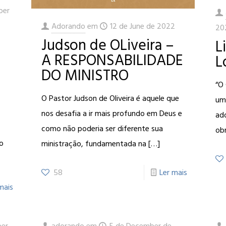
ber
Adorando
em
12 de June de 2022
20
Judson de OLiveira –
L
A RESPONSABILIDADE
L
DO MINISTRO
“O
O Pastor Judson de Oliveira é aquele que
um
nos desafia a ir mais profundo em Deus e
ado
como não poderia ser diferente sua
obr
do
ministração, fundamentada na
[…]
58
Ler mais
mais
ber
adorando
em
5 de December de