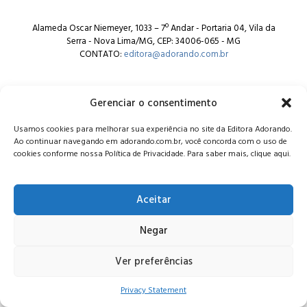
Alameda Oscar Niemeyer, 1033 – 7º Andar - Portaria 04, Vila da
Serra - Nova Lima/MG, CEP: 34006-065 - MG
CONTATO:
editora@adorando.com.br
Gerenciar o consentimento
Usamos cookies para melhorar sua experiência no site da Editora Adorando.
Ao continuar navegando em adorando.com.br, você concorda com o uso de
© Editora Adorando 2026. Todos os direitos reservados.
cookies conforme nossa Política de Privacidade. Para saber mais, clique aqui.
Consulte nossa
política de privacidade
.
Aceitar
Negar
Ver preferências
Privacy Statement