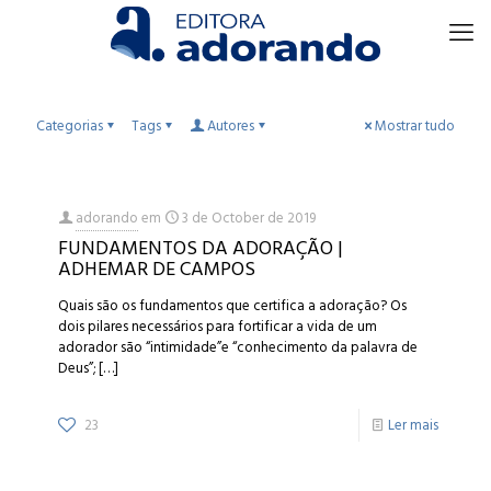
Categorias
Tags
Autores
Mostrar tudo
adorando
em
3 de October de 2019
FUNDAMENTOS DA ADORAÇÃO |
ADHEMAR DE CAMPOS
Quais são os fundamentos que certifica a adoração? Os
dois pilares necessários para fortificar a vida de um
adorador são “intimidade”e “conhecimento da palavra de
Deus”;
[…]
23
Ler mais