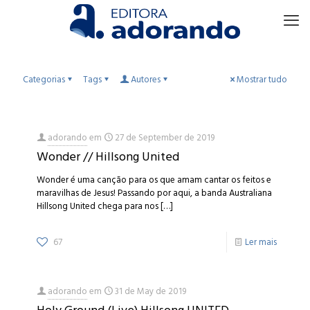
Categorias
Tags
Autores
Mostrar tudo
adorando
em
27 de September de 2019
Wonder // Hillsong United
Wonder é uma canção para os que amam cantar os feitos e
maravilhas de Jesus! Passando por aqui, a banda Australiana
Hillsong United chega para nos
[…]
67
Ler mais
adorando
em
31 de May de 2019