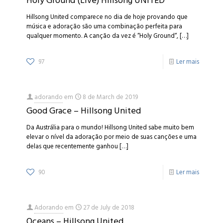
Holy Ground (Live) Hillsong UNITED
Hillsong United comparece no dia de hoje provando que
música e adoração são uma combinação perfeita para
qualquer momento. A canção da vez é “Holy Ground“,
[…]
97
Ler mais
adorando
em
8 de March de 2019
Good Grace – Hillsong United
Da Austrália para o mundo! Hillsong United sabe muito bem
elevar o nível da adoração por meio de suas canções e uma
delas que recentemente ganhou
[…]
90
Ler mais
Adorando
em
27 de July de 2018
Oceans – Hillsong United