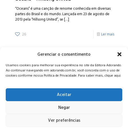
“Oceans” é uma canção de renome conhecida em diversas
partes do Brasil e do mundo. Lançada em 23 de agosto de
2013 pela “Hillsong United”, se
[…]
26
Ler mais
Gerenciar o consentimento
Alameda Oscar Niemeyer, 1033 – 7º Andar - Portaria 04, Vila da
Usamos cookies para melhorar sua experiência no site da Editora Adorando.
Serra - Nova Lima/MG, CEP: 34006-065 - MG
Ao continuar navegando em adorando.com.br, você concorda com o uso de
CONTATO:
editora@adorando.com.br
cookies conforme nossa Política de Privacidade. Para saber mais, clique aqui.
Aceitar
Negar
© Editora Adorando 2026. Todos os direitos reservados.
Consulte nossa
política de privacidade
.
Ver preferências