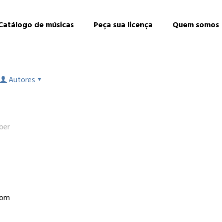
Catálogo de músicas
Peça sua licença
Quem somos
Autores
ber
com