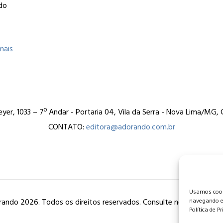
do
mais
er, 1033 – 7º Andar - Portaria 04, Vila da Serra - Nova Lima/MG
CONTATO:
editora@adorando.com.br
Usamos cooki
ando 2026. Todos os direitos reservados. Consulte nossa
política
navegando e
Política de P